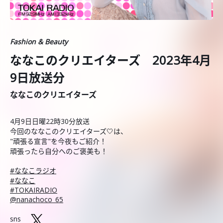
Fashion & Beauty
ななこのクリエイターズ 2023年4月
9日放送分
ななこのクリエイターズ
4月9日日曜22時30分放送
今回のななこのクリエイターズ🤍は、
"頑張る宣言"を今夜もご紹介！
頑張ったら自分へのご褒美も！
⁠#ななこラジオ⁠
#ななこ
⁠#TOKAIRADIO
⁠@nanachoco_65
sns