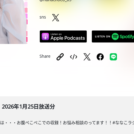
sns
Share
026年1月25日放送分
・・お腹ぺこぺこでの収録！お悩み相談のってます！！#ななこラジオ#ななこ#