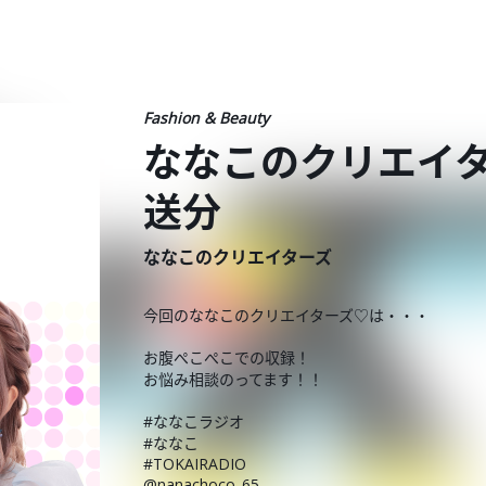
Fashion & Beauty
ななこのクリエイター
送分
ななこのクリエイターズ
今回のななこのクリエイターズ♡は・・・
お腹ぺこぺこでの収録！
お悩み相談のってます！！
#ななこラジオ
#ななこ
#TOKAIRADIO
@nanachoco_65