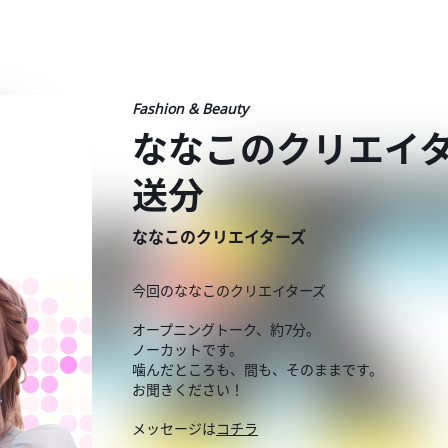
Fashion & Beauty
ななこのクリエイター
送分
ななこのクリエイターズ
今回のななこのクリエイターズ
オープニングトーク、約7分。
ノーカットです。
噛んだところも、間も、そのままです。
お聞きください！
メッセージは
コチラ