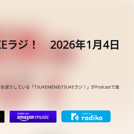
UKEラジ！ 2026年1月4日
お送りしている「TSUKEMENのTSUKEラジ！」がPodcastで楽