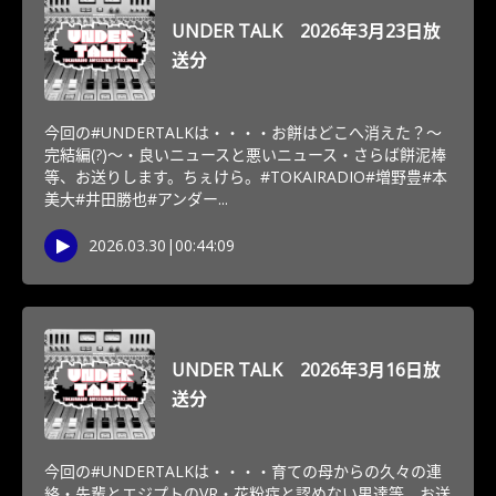
UNDER TALK 2026年3月23日放
送分
今回の#UNDERTALKは・・・・お餅はどこへ消えた？〜
完結編(?)〜・良いニュースと悪いニュース・さらば餅泥棒
等、お送りします。ちぇけら。#TOKAIRADIO#増野豊#本
美大#井田勝也#アンダー...
2026.03.30
|
00:44:09
UNDER TALK 2026年3月16日放
送分
今回の#UNDERTALKは・・・・育ての母からの久々の連
絡・先輩とエジプトのVR・花粉症と認めない男達等、お送