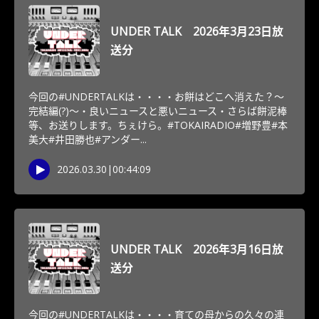
UNDER TALK 2026年3月23日放
送分
今回の#UNDERTALKは・・・・お餅はどこへ消えた？〜
完結編(?)〜・良いニュースと悪いニュース・さらば餅泥棒
等、お送りします。ちぇけら。#TOKAIRADIO#増野豊#本
美大#井田勝也#アンダー...
2026.03.30
|
00:44:09
UNDER TALK 2026年3月16日放
送分
今回の#UNDERTALKは・・・・育ての母からの久々の連