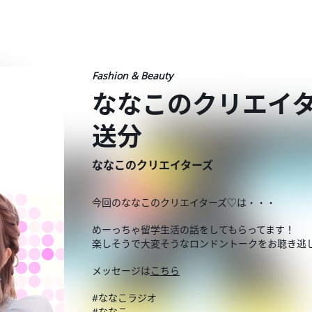
Fashion & Beauty
ななこのクリエイター
送分
ななこのクリエイターズ
今回のななこのクリエイターズ♡は・・・
めーっちゃ留学生活の話をしてもらってます！
楽しそうで大変そうなロンドントークをお聴き逃
メッセージは
こちら
#ななこラジオ
#ななこ