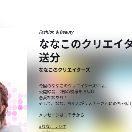
Fashion & Beauty
ななこのクリエイタ
送分
ななこのクリエイターズ
今回のななこのクリエイターズ♡は、
公開録音、2部の模様をお届け
恋愛相談あり！
そして、ななこちゃんがリスナーさんにめちゃ話
メッセージは
コチラ
から
#ななこラジオ